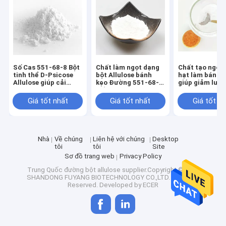
Tham quan nhà máy
Kiểm soát chất lượng
Liên hệ chúng tôi
Số Cas 551-68-8 Bột
Chất làm ngọt dạng
Chất tạo ngọt
tinh thể D-Psicose
bột Allulose bánh
hạt làm bánh 
Tin tức
Allulose giúp cải
kẹo Đường 551-68-8
giúp giảm lượ
thiện hương vị thực
Số Cas
đường trong 
phẩm
sau ăn
Tất cả các trường hợp
Giá tốt nhất
Giá tốt nhất
Giá tốt n
Nhà
Về chúng
Liên hệ với chúng
Desktop
Chất tạo ngọt Erythritol tự nhiên
tôi
tôi
Site
Sơ đồ trang web
Privacy Policy
Chất tạo ngọt Erythritol hữu cơ
Trung Quốc đường bột allulose
supplier.Copyright © 2025
SHANDONG FUYANG BIOTECHNOLOGY CO.,LTD. All Rights
Reserved. Developed by
ECER
Chất tạo ngọt Erythritol dạng bột
Chất thay thế Erythritol Sweetener