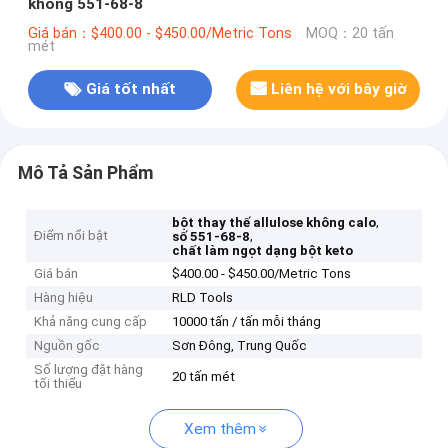
không 551-68-8
Giá bán：$400.00 - $450.00/Metric Tons
MOQ：20 tấn
mét
Giá tốt nhất
Liên hệ với bây giờ
Mô Tả Sản Phẩm
,
bột thay thế allulose không calo
Điểm nổi bật
,
số 551-68-8
chất làm ngọt dạng bột keto
Giá bán
$400.00 - $450.00/Metric Tons
Hàng hiệu
RLD Tools
Khả năng cung cấp
10000 tấn / tấn mỗi tháng
Nguồn gốc
Sơn Đông, Trung Quốc
Số lượng đặt hàng
20 tấn mét
tối thiểu
Xem thêm