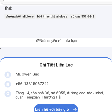
thẻ:
đường bột allulose
bột thay thế allulose
số cas 551-68-8
Đưa ra yêu cầu của bạn
`
Chi Tiết Liên Lạc
Mr. Owen Guo
+86-13818067242
Tầng 14, tòa nhà 36, số 6055, đường cao tốc Jinhai,
quận Fengxian, Thượng Hải
Liên hệ với bây giờ